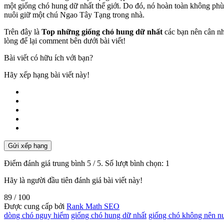
một giống chó hung dữ nhất thế giới. Do đó, nó hoàn toàn không phù
nuôi giữ một chú Ngao Tây Tạng trong nhà.
Trên đây là
Top những giống chó hung dữ nhất
các bạn nên cân nh
lòng để lại comment bên dưới bài viết!
Bài viết có hữu ích với bạn?
Hãy xếp hạng bài viết này!
Gửi xếp hạng
Điểm đánh giá trung bình
5
/ 5. Số lượt bình chọn:
1
Hãy là người đầu tiên đánh giá bài viết này!
89
/ 100
Được cung cấp bởi
Rank Math SEO
dòng chó nguy hiểm
giống chó hung dữ nhất
giống chó không nên n