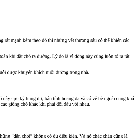
ng rất mạnh kèm theo đó thì những vết thương sâu có thể khiến các
àn khi dắt chó ra đường. Lý do là vì dòng này cũng luôn tỏ ra rất
 nuôi được khuyến khích nuôi dưỡng trong nhà.
 này cực kỳ hung dữ, bản tính hoang dã và có vẻ bề ngoài cũng khá
các giống chó khác khi phải đối đầu với nhau.
những “dân chơi” không có đủ điều kiện. Và nó chắc chắn cũng là