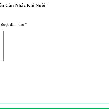
ên Cân Nhắc Khi Nuôi
”
c được đánh dấu
*