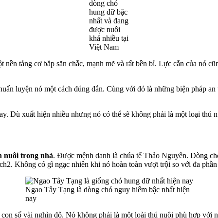
dòng chó
hung dữ bậc
nhất và đang
được nuôi
khá nhiều tại
Việt Nam
ột nền tảng cơ bắp săn chắc, mạnh mẽ và rất bền bỉ. Lực cắn của nó cũ
huấn luyện nó một cách đúng đắn. Cùng với đó là những biện pháp an to
ay. Dù xuất hiện nhiều nhưng nó có thể sẽ không phải là một loại thú
n nuôi trong nhà
. Được mệnh danh là chúa tể Thảo Nguyên. Dòng chó
2. Không có gì ngạc nhiên khi nó hoàn toàn vượt trội so với đa phần 
Ngao Tây Tạng là dòng chó nguy hiểm bậc nhất hiện
nay
on số vài nghìn đô. Nó không phải là một loài thú nuôi phù hợp với 