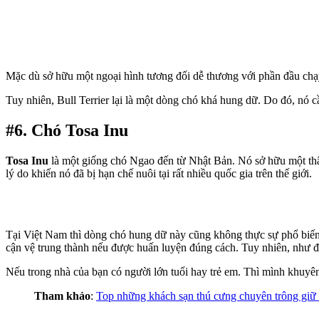
Mặc dù sở hữu một ngoại hình tương đối dễ thương với phần đầu chạy 
Tuy nhiên, Bull Terrier lại là một dòng chó khá hung dữ. Do đó, nó 
#6. Chó Tosa Inu
Tosa Inu
là một giống chó Ngao đến từ Nhật Bản. Nó sở hữu một thâ
lý do khiến nó đã bị hạn chế nuôi tại rất nhiều quốc gia trên thế giới.
Tại Việt Nam thì dòng chó hung dữ này cũng không thực sự phổ biến.
cận vệ trung thành nếu được huấn luyện đúng cách. Tuy nhiên, như đã 
Nếu trong nhà của bạn có người lớn tuổi hay trẻ em. Thì mình khuyên
Tham khảo
:
Top những khách sạn thú cưng chuyên trông gi