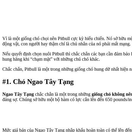
Vì là một giống chó chọi nên Pitbull cực kỳ hiếu chiến. Nó sở hữu m
động vật, con người hay thậm chí là chủ nhân của nó phải mất mạng.
Nếu quyết định chọn nuôi Pitbull thì chắc chắn các bạn cần đảm bảo 
hung hăng khi “chạm mặt” với những chú chó khác.
Chắc chắn, Pitbull là một trong những giống chó hung dữ nhất hiện n
#1. Chó Ngao Tây Tạng
Ngao Tây Tạng
chắc chắn là một trong những
giống chó không nê
đáng sợ. Chúng sở hữu một bộ hàm có lực cắn lên đến 650 pounds/inch
Mức giá bán của Ngao Tây Tạng nhập khẩu hoàn toàn có thể lên đến c