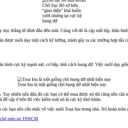
Chó Sục Bò sở hữu
“giao diện” khá buồn
cười nhưng lại cực kỳ
hung dữ
dọc thẳng từ đỉnh đầu đến mũi. Cùng với đó là cặp mắt híp, thân hình
cần được nuôi dạy một cách kỹ lưỡng, tránh gây ra các trường hợp tấn
n hình cực kỳ mạnh mẽ, cơ bắp, tính cách hung dữ. Việc nuôi dạy giốn
Tosa Inu là một giống chó hung dữ nhất hiện nay
 Tuy nhiên nếu đâu đó các bạn có thể mua được nó thì cũng nên cân n
đề cập ở trên thì việc kiểm soát nó là cực kỳ khó khăn.
 các bạn nên cân nhắc về việc nuôi Tosa Inu trong nhà. Nó hoàn toàn c
ữ chó mèo tại TPHCM