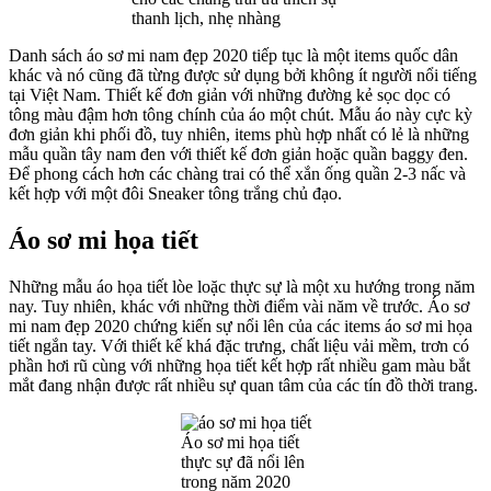
thanh lịch, nhẹ nhàng
Danh sách áo sơ mi nam đẹp 2020 tiếp tục là một items quốc dân
khác và nó cũng đã từng được sử dụng bởi không ít người nổi tiếng
tại Việt Nam. Thiết kế đơn giản với những đường kẻ sọc dọc có
tông màu đậm hơn tông chính của áo một chút. Mẫu áo này cực kỳ
đơn giản khi phối đồ, tuy nhiên, items phù hợp nhất có lẻ là những
mẫu quần tây nam đen với thiết kế đơn giản hoặc quần baggy đen.
Để phong cách hơn các chàng trai có thể xắn ống quần 2-3 nấc và
kết hợp với một đôi Sneaker tông trắng chủ đạo.
Áo sơ mi họa tiết
Những mẫu áo họa tiết lòe loặc thực sự là một xu hướng trong năm
nay. Tuy nhiên, khác với những thời điểm vài năm về trước. Áo sơ
mi nam đẹp 2020 chứng kiến sự nổi lên của các items áo sơ mi họa
tiết ngắn tay. Với thiết kế khá đặc trưng, chất liệu vải mềm, trơn có
phần hơi rũ cùng với những họa tiết kết hợp rất nhiều gam màu bắt
mắt đang nhận được rất nhiều sự quan tâm của các tín đồ thời trang.
Áo sơ mi họa tiết
thực sự đã nổi lên
trong năm 2020