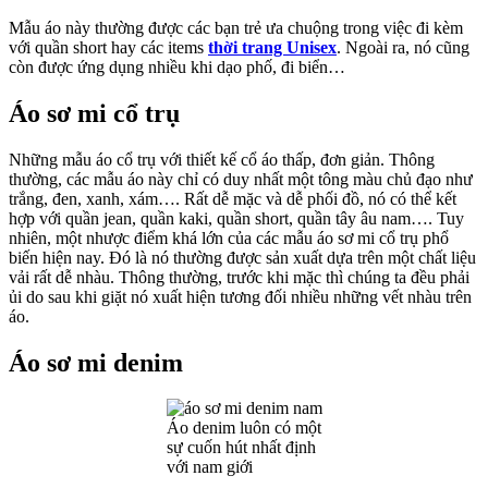
Mẫu áo này thường được các bạn trẻ ưa chuộng trong việc đi kèm
với quần short hay các items
thời trang Unisex
. Ngoài ra, nó cũng
còn được ứng dụng nhiều khi dạo phố, đi biển…
Áo sơ mi cổ trụ
Những mẫu áo cổ trụ với thiết kế cổ áo thấp, đơn giản. Thông
thường, các mẫu áo này chỉ có duy nhất một tông màu chủ đạo như
trắng, đen, xanh, xám…. Rất dễ mặc và dễ phối đồ, nó có thể kết
hợp với quần jean, quần kaki, quần short, quần tây âu nam…. Tuy
nhiên, một nhược điểm khá lớn của các mẫu áo sơ mi cổ trụ phổ
biến hiện nay. Đó là nó thường được sản xuất dựa trên một chất liệu
vải rất dễ nhàu. Thông thường, trước khi mặc thì chúng ta đều phải
ủi do sau khi giặt nó xuất hiện tương đối nhiều những vết nhàu trên
áo.
Áo sơ mi denim
Áo denim luôn có một
sự cuốn hút nhất định
với nam giới