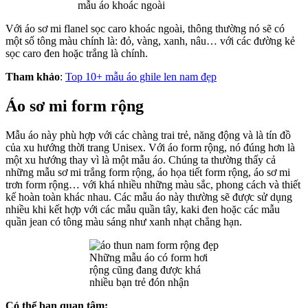
mẫu áo khoác ngoài
Với áo sơ mi flanel sọc caro khoác ngoài, thông thường nó sẽ có
một số tông màu chính là: đỏ, vàng, xanh, nâu… với các đường kẻ
sọc caro đen hoặc trắng là chính.
Tham khảo
:
Top 10+ mẫu áo ghile len nam đẹp
Áo sơ mi form rộng
Mẫu áo này phù hợp với các chàng trai trẻ, năng động và là tín đồ
của xu hướng thời trang Unisex. Với áo form rộng, nó đúng hơn là
một xu hướng thay vì là một mẫu áo. Chúng ta thường thấy cả
những mẫu sơ mi trắng form rộng, áo họa tiết form rộng, áo sơ mi
trơn form rộng… với khá nhiều những màu sắc, phong cách và thiết
kế hoàn toàn khác nhau. Các mẫu áo này thường sẽ được sử dụng
nhiều khi kết hợp với các mẫu quần tây, kaki đen hoặc các mẫu
quần jean có tông màu sáng như xanh nhạt chẳng hạn.
Những mẫu áo có form hơi
rộng cũng đang được khá
nhiều bạn trẻ đón nhận
Có thể bạn quan tâm: