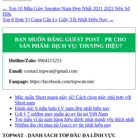
← Top 10 Mẫu Giày Sneaker Nam Đẹp Nhất 2021 2022 Nên Sở
Hữu
Top 8 Đơn Vị Cung Cấp Ly Giấy Tốt Nhất Hiện Nay →
BẠN MUỐN ĐĂNG GUEST POST - PR CHO
SẢN PHẨM/ DỊCH VỤ/ THƯƠNG HIỆU?
Hotline/Zalo:
0964115251
Email:
contact.topwat@gmail.com
Fanpage:
https://facebook.com/topwatcom/
Mặc quần Short mang giày gì? Cách chọn giày phù hợp với
Short nam
Đánh giá: 6 mẫu balo LV nam đẹp nhất hiện nay
Gợi ý 7 xưởng may quần áo uy tín tại Việt Nam
Top mẫu ví da nam hàng hiệu được phái mạnh yêu thích nhất
Những địa chỉ mua túi Gucci uy tín nhất hiện nay
TOPWAT - DANH SÁCH TOP ĐẦU ĐA LĨNH VỰC