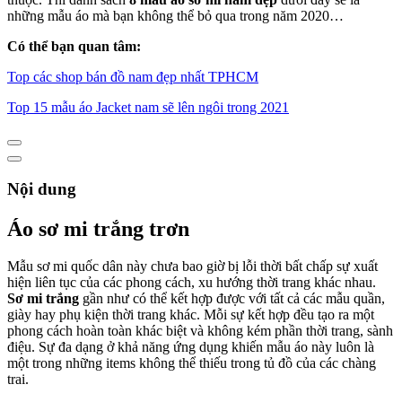
những mẫu áo mà bạn không thể bỏ qua trong năm 2020…
Có thể bạn quan tâm:
Top các shop bán đồ nam đẹp nhất TPHCM
Top 15 mẫu áo Jacket nam sẽ lên ngôi trong 2021
Nội dung
Áo sơ mi trắng trơn
Mẫu sơ mi quốc dân này chưa bao giờ bị lỗi thời bất chấp sự xuất
hiện liên tục của các phong cách, xu hướng thời trang khác nhau.
Sơ mi trắng
gần như có thể kết hợp được với tất cả các mẫu quần,
giày hay phụ kiện thời trang khác. Mỗi sự kết hợp đều tạo ra một
phong cách hoàn toàn khác biệt và không kém phần thời trang, sành
điệu. Sự đa dạng ở khả năng ứng dụng khiến mẫu áo này luôn là
một trong những items không thể thiếu trong tủ đồ của các chàng
trai.