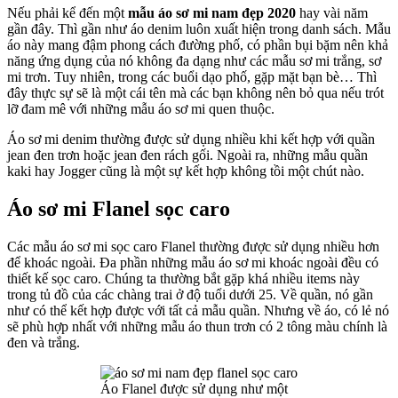
Nếu phải kể đến một
mẫu áo sơ mi nam đẹp 2020
hay vài năm
gần đây. Thì gần như áo denim luôn xuất hiện trong danh sách. Mẫu
áo này mang đậm phong cách đường phố, có phần bụi bặm nên khả
năng ứng dụng của nó không đa dạng như các mẫu sơ mi trắng, sơ
mi trơn. Tuy nhiên, trong các buổi dạo phố, gặp mặt bạn bè… Thì
đây thực sự sẽ là một cái tên mà các bạn không nên bỏ qua nếu trót
lỡ đam mê với những mẫu áo sơ mi quen thuộc.
Áo sơ mi denim thường được sử dụng nhiều khi kết hợp với quần
jean đen trơn hoặc jean đen rách gối. Ngoài ra, những mẫu quần
kaki hay Jogger cũng là một sự kết hợp không tồi một chút nào.
Áo sơ mi Flanel sọc caro
Các mẫu áo sơ mi sọc caro Flanel thường được sử dụng nhiều hơn
để khoác ngoài. Đa phần những mẫu áo sơ mi khoác ngoài đều có
thiết kế sọc caro. Chúng ta thường bắt gặp khá nhiều items này
trong tủ đồ của các chàng trai ở độ tuổi dưới 25. Về quần, nó gần
như có thể kết hợp được với tất cả mẫu quần. Nhưng về áo, có lẻ nó
sẽ phù hợp nhất với những mẫu áo thun trơn có 2 tông màu chính là
đen và trắng.
Áo Flanel được sử dụng như một