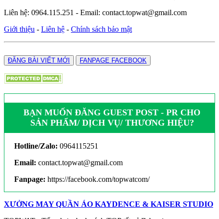
Liên hệ: 0964.115.251 - Email: contact.topwat@gmail.com
Giới thiệu
-
Liên hệ
-
Chính sách bảo mật
ĐĂNG BÀI VIẾT MỚI
FANPAGE FACEBOOK
BẠN MUỐN ĐĂNG GUEST POST - PR CHO
SẢN PHẨM/ DỊCH VỤ/ THƯƠNG HIỆU?
Hotline/Zalo:
0964115251
Email:
contact.topwat@gmail.com
Fanpage:
https://facebook.com/topwatcom/
XƯỞNG MAY QUẦN ÁO KAYDENCE & KAISER STUDIO