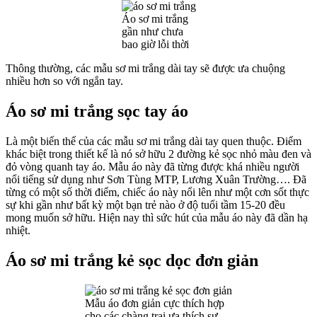
Áo sơ mi trắng
gần như chưa
bao giờ lỗi thời
Thông thường, các mẫu sơ mi trắng dài tay sẽ được ưa chuộng
nhiều hơn so với ngắn tay.
Áo sơ mi trắng sọc tay áo
Là một biến thể của các mẫu sơ mi trắng dài tay quen thuộc. Điểm
khác biệt trong thiết kế là nó sở hữu 2 đường kẻ sọc nhỏ màu đen và
đỏ vòng quanh tay áo. Mẫu áo này đã từng được khá nhiều người
nổi tiếng sử dụng như Sơn Tùng MTP, Lương Xuân Trường…. Đã
từng có một số thời điểm, chiếc áo này nổi lên như một cơn sốt thực
sự khi gần như bất kỳ một bạn trẻ nào ở độ tuổi tầm 15-20 đều
mong muốn sở hữu. Hiện nay thì sức hút của mẫu áo này đã dần hạ
nhiệt.
Áo sơ mi trắng kẻ sọc dọc đơn giản
Mẫu áo đơn giản cực thích hợp
cho các chàng trai ưa thích sự