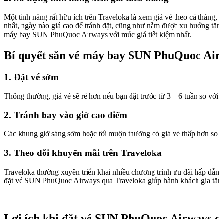
Một tính năng rất hữu ích trên Traveloka là xem giá vé theo cả tháng
nhất, ngày nào giá cao để tránh đặt, cũng như nắm được xu hướng tăn
máy bay SUN PhuQuoc Airways với mức giá tiết kiệm nhất.
Bí quyết săn vé máy bay SUN PhuQuoc Air
1. Đặt vé sớm
Thông thường, giá vé sẽ rẻ hơn nếu bạn đặt trước từ 3 – 6 tuần so v
2. Tránh bay vào giờ cao điểm
Các khung giờ sáng sớm hoặc tối muộn thường có giá vé thấp hơn so v
3. Theo dõi khuyến mãi trên Traveloka
Traveloka thường xuyên triển khai nhiều chương trình ưu đãi hấp dẫn
đặt vé SUN PhuQuoc Airways qua Traveloka giúp hành khách gia tăng 
Lợi ích khi đặt vé SUN PhuQuoc Airways 