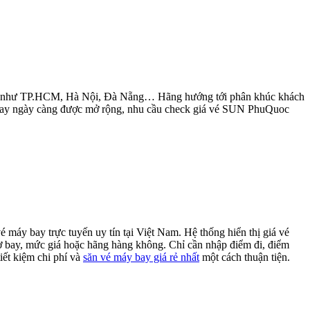
 lớn như TP.HCM, Hà Nội, Đà Nẵng… Hãng hướng tới phân khúc khách
uất bay ngày càng được mở rộng, nhu cầu check giá vé SUN PhuQuoc
máy bay trực tuyến uy tín tại Việt Nam. Hệ thống hiển thị giá vé
giờ bay, mức giá hoặc hãng hàng không. Chỉ cần nhập điểm đi, điểm
iết kiệm chi phí và
săn vé máy bay giá rẻ nhất
một cách thuận tiện.