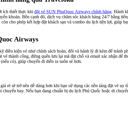
 ích thiết thực khi
đặt vé SUN PhuQuoc Airways chính hãng
. Hành k
 chuyển khoản. Bên cạnh đó, dịch vụ chăm sóc khách hàng 24/7 bằng tiế
 còn cho phép kết hợp đặt khách sạn và combo du lịch tiện lợi, giúp bạ
Quoc Airways
 điều kiện vé như chính sách hoàn, đổi và hành lý đi kèm để tránh p
 vé thành công, đừng quên lưu lại mã đặt chỗ và email xác nhận để thuậ
i (nếu có), giúp chuyến đi diễn ra suôn sẻ hơn.
 rẻ sẽ trở nên dễ dàng hơn khi bạn sử dụng các nền tảng đặt vé uy tí
ọi chuyến bay. Nếu bạn đang chuẩn bị du lịch Phú Quốc hoặc di chuyể