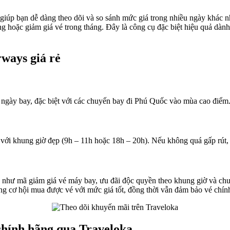
, giúp bạn dễ dàng theo dõi và so sánh mức giá trong nhiều ngày khác 
g hoặc giảm giá vé trong tháng. Đây là công cụ đặc biệt hiệu quả dàn
ways giá rẻ
ới ngày bay, đặc biệt với các chuyến bay đi Phú Quốc vào mùa cao điểm
ới khung giờ đẹp (9h – 11h hoặc 18h – 20h). Nếu không quá gấp rút, bạ
 như mã giảm giá vé máy bay, ưu đãi độc quyền theo khung giờ và chươ
cơ hội mua được vé với mức giá tốt, đồng thời vẫn đảm bảo vé chính 
chính hãng qua Traveloka