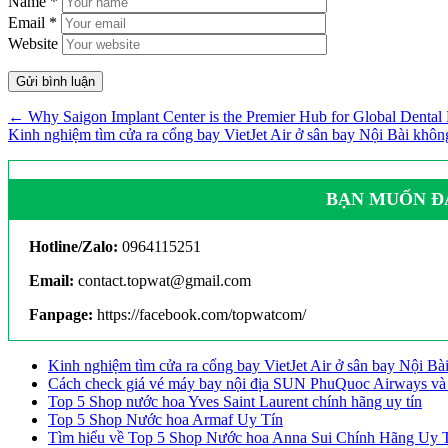
Name
*
Email
*
Website
← Why Saigon Implant Center is the Premier Hub for Global Dental 
Kinh nghiệm tìm cửa ra cổng bay VietJet Air ở sân bay Nội Bài khô
BẠN MUỐN ĐĂ
Hotline/Zalo:
0964115251
Email:
contact.topwat@gmail.com
Fanpage:
https://facebook.com/topwatcom/
Kinh nghiệm tìm cửa ra cổng bay VietJet Air ở sân bay Nội Bà
Cách check giá vé máy bay nội địa SUN PhuQuoc Airways và 
Top 5 Shop nước hoa Yves Saint Laurent chính hãng uy tín
Top 5 Shop Nước hoa Armaf Uy Tín
Tìm hiểu về Top 5 Shop Nước hoa Anna Sui Chính Hãng Uy 