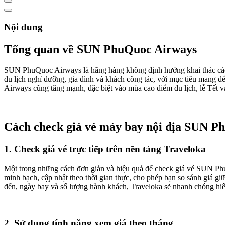
Nội dung
Tổng quan về SUN PhuQuoc Airways
SUN PhuQuoc Airways là hãng hàng không định hướng khai thác các
du lịch nghỉ dưỡng, gia đình và khách công tác, với mục tiêu mang 
Airways cũng tăng mạnh, đặc biệt vào mùa cao điểm du lịch, lễ Tết v
Cách check giá vé máy bay nội địa SUN P
1. Check giá vé trực tiếp trên nền tảng Traveloka
Một trong những cách đơn giản và hiệu quả để check giá vé SUN PhuQ
minh bạch, cập nhật theo thời gian thực, cho phép bạn so sánh giá g
đến, ngày bay và số lượng hành khách, Traveloka sẽ nhanh chóng hiển
2. Sử dụng tính năng xem giá theo tháng