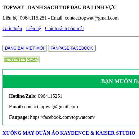
TOPWAT - DANH SÁCH TOP ĐẦU ĐA LĨNH VỰC
Liên hệ: 0964.115.251 - Email: contact.topwat@gmail.com
Giới thiệu
-
Liên hệ
-
Chính sách bảo mật
ĐĂNG BÀI VIẾT MỚI
FANPAGE FACEBOOK
BẠN MUỐN ĐĂ
Hotline/Zalo:
0964115251
Email:
contact.topwat@gmail.com
Fanpage:
https://facebook.com/topwatcom/
XƯỞNG MAY QUẦN ÁO KAYDENCE & KAISER STUDIO