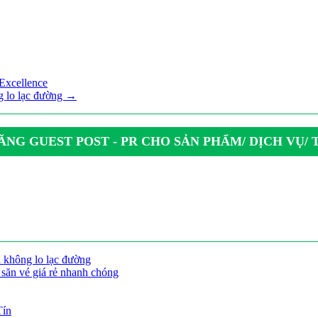
Excellence
ng lo lạc đường →
NG GUEST POST - PR CHO SẢN PHẨM/ DỊCH VỤ/
i không lo lạc đường
săn vé giá rẻ nhanh chóng
Tín