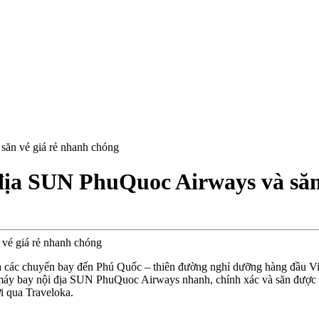
săn vé giá rẻ nhanh chóng
địa SUN PhuQuoc Airways và săn
ệt là các chuyến bay đến Phú Quốc – thiên đường nghỉ dưỡng hàng đầ
áy bay nội địa SUN PhuQuoc Airways nhanh, chính xác và săn được vé g
ợi qua Traveloka.