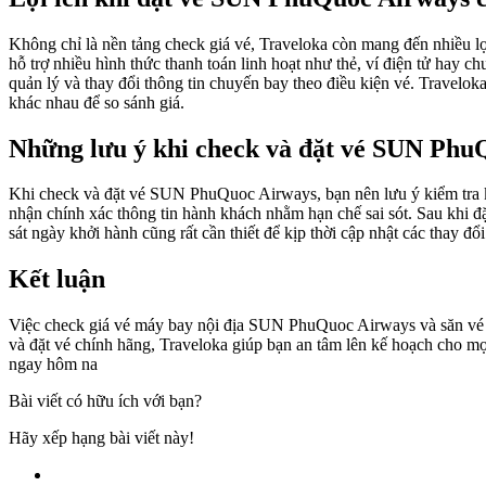
Không chỉ là nền tảng check giá vé, Traveloka còn mang đến nhiều lợi
hỗ trợ nhiều hình thức thanh toán linh hoạt như thẻ, ví điện tử hay
quản lý và thay đổi thông tin chuyến bay theo điều kiện vé. Traveloka
khác nhau để so sánh giá.
Những lưu ý khi check và đặt vé SUN Phu
Khi check và đặt vé SUN PhuQuoc Airways, bạn nên lưu ý kiểm tra kỹ
nhận chính xác thông tin hành khách nhằm hạn chế sai sót. Sau khi đặt
sát ngày khởi hành cũng rất cần thiết để kịp thời cập nhật các thay đổ
Kết luận
Việc check giá vé máy bay nội địa SUN PhuQuoc Airways và săn vé giá
và đặt vé chính hãng, Traveloka giúp bạn an tâm lên kế hoạch cho m
ngay hôm na
Bài viết có hữu ích với bạn?
Hãy xếp hạng bài viết này!