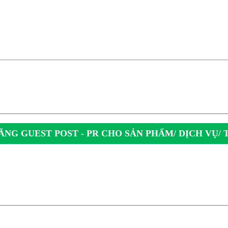
NG GUEST POST - PR CHO SẢN PHẨM/ DỊCH VỤ/