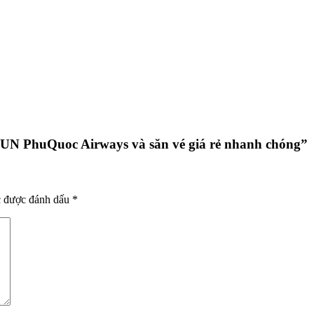
 SUN PhuQuoc Airways và săn vé giá rẻ nhanh chóng
”
c được đánh dấu
*